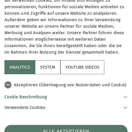
Wir verwenden Cookies, um Inhalte und Anzeigen zu
Absprunghöhe. Oft sind die gesteckten Routen
personalisieren, Funktionen für soziale Medien anbieten zu
(die sog. Boulder) nur wenige Kletterzüge lang.
können und Zugriffe auf unsere Website zu analysieren.
Früher war Bouldern nicht mehr als eine
Außerdem geben wir Informationen zu Ihrer Verwendung
Trainingsvorbereitung für das eigentliche
unserer Website an unsere Partner für soziale Medien,
Klettern; heute ist es eine eigenständige Disziplin
Werbung und Analysen weiter. Unsere Partner führen diese
und genießt durchaus einen gewissen Kultstatus.
Informationen möglicherweise mit weiteren Daten
zusammen, die Sie ihnen bereitgestellt haben oder die sie
im Rahmen Ihrer Nutzung der Dienste gesammelt haben.
ANALYTICS
SYSTEM
YOUTUBE VIDEOS
Speedklettern
Beim Speedklettern geht es um Schnelligkeit. Der
Akzeptieren (Übertragung von Nutzerdaten und Cookie)
Wettkampf wird auf einer genormten, 15 Meter
Cookie Beschreibung
langen (bzw. hohen) Route ausgetragen. Bei einer
Wandneigung von 5 Grad müssen in möglichst
Verwendete Cookies
kurzer Zeit 25 Griffe und Tritte bewältigt werden.
Speedklettern, das ist auch die Disziplin, in der
unser Kletterkader unterwegs ist. Für Franziska,
ALLE AKZEPTIEREN