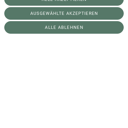
Linus und Sebastian kommt es allein darauf,
AUSGEWÄHLTE AKZEPTIEREN
möglichst schnell durch die Wand zu kommen.
ALLE ABLEHNEN
Leadklettern
Beim Lead gilt: je höher, umso besser. Geklettert
wird an einer mindestens 15 Meter hohen Wand,
an der typischerweise zwischen 40 und 50 Griffe
montiert sind. Die gemessene Höhe wird in
Zahlen ausgedrückt: "32" bedeutet zum Beispiel,
dass ein Athlet es bis Griff 32 geschafft hat. "Top"
bedeutet: Ziel erreicht und die gesamte Wand
gemeistert.