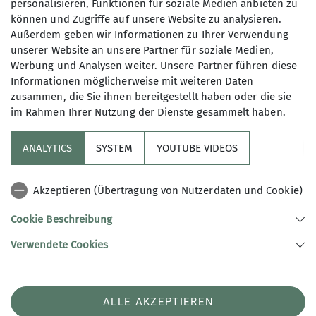
personalisieren, Funktionen für soziale Medien anbieten zu
ü.NN im Tiroler Lechtal
können und Zugriffe auf unsere Website zu analysieren.
gelegene
Hermann-von-Barth-Hütte
Außerdem geben wir Informationen zu Ihrer Verwendung
unserer Website an unsere Partner für soziale Medien,
sowie die
Eifelhütte
, gehören unserer
Werbung und Analysen weiter. Unsere Partner führen diese
Vereinssektion. Details dazu findest
Informationen möglicherweise mit weiteren Daten
zusammen, die Sie ihnen bereitgestellt haben oder die sie
du direkt hier.
im Rahmen Ihrer Nutzung der Dienste gesammelt haben.
ANALYTICS
SYSTEM
YOUTUBE VIDEOS
Akzeptieren (Übertragung von Nutzerdaten und Cookie)
Cookie Beschreibung
Verwendete Cookies
ALLE AKZEPTIEREN