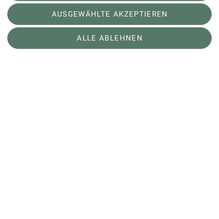
AUSGEWÄHLTE AKZEPTIEREN
Hermann-von-Barth-Hütte
ALLE ABLEHNEN
✓ Höchstgelegene Schutzhütte der Allgäuer Alpen
✓ Atemberaubender Panorama-Blick
mehr erfahren